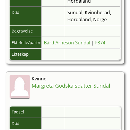
Hordaland
Sundal, Kvinnherad,
Død
Hordaland, Norge
Begravelse
Bård Arneson Sundal
|
F374
Ektefelle/partner
Ekteskap
Kvinne
Margreta Godskalsdatter Sundal
Fødsel
Død