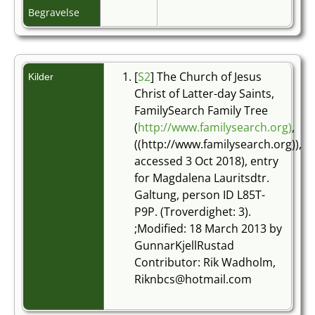
Begravelse
[
S2
] The Church of Jesus
Kilder
Christ of Latter-day Saints,
FamilySearch Family Tree
(
http://www.familysearch.org)
,
((http://www.familysearch.org)),
accessed 3 Oct 2018), entry
for Magdalena Lauritsdtr.
Galtung, person ID L85T-
P9P. (Troverdighet: 3).
;Modified: 18 March 2013 by
GunnarKjellRustad
Contributor: Rik Wadholm,
Riknbcs@hotmail.com