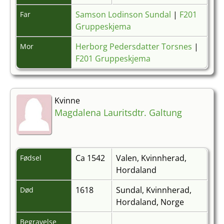
Samson Lodinson Sundal
|
F201
Far
Gruppeskjema
Herborg Pedersdatter Torsnes
|
Mor
F201 Gruppeskjema
Kvinne
Magdalena Lauritsdtr. Galtung
Ca 1542
Valen, Kvinnherad,
Fødsel
Hordaland
1618
Sundal, Kvinnherad,
Død
Hordaland, Norge
Begravelse