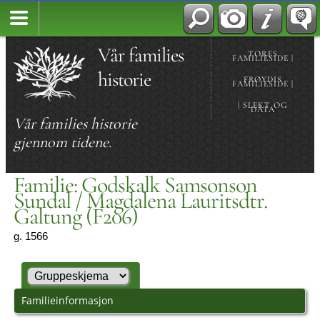
Vår families
TORES
FAMILIESIDE |
historie
FRØYDIS
FAMILIESIDE |
| SLEKT OG
DATA
Vår families historie
gjennom tidene.
Familie: Godskalk Samsonson
Sundal / Magdalena Lauritsdtr.
Galtung (F206)
g. 1566
Familieinformasjon