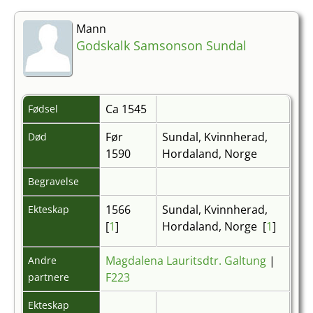
Mann
Godskalk Samsonson Sundal
Ca 1545
Fødsel
Før
Sundal, Kvinnherad,
Død
1590
Hordaland, Norge
Begravelse
1566
Sundal, Kvinnherad,
Ekteskap
[
1
]
Hordaland, Norge [
1
]
Magdalena Lauritsdtr. Galtung
|
Andre
F223
partnere
Ekteskap