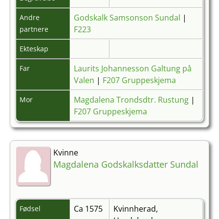
Godskalk Samsonson Sundal
|
Andre
F223
partnere
Ekteskap
Laurits Johannesson Galtung på
Far
Valen
|
F207 Gruppeskjema
Magdalena Trondsdtr. Rustung
|
Mor
F207 Gruppeskjema
Kvinne
Magdalena Godskalksdatter Sundal
Ca 1575
Kvinnherad,
Fødsel