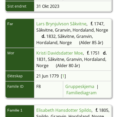
31 Okt 2023
Sist endret
Lars Brynjulvson Såkvitne
,
f.
1747,
Far
Såkvitne, Granvin, Hordaland, Norge
d.
1832, Såkvitne, Granvin,
Hordaland, Norge
(Alder 85 år)
Kristi Davidsdatter Moe
,
f.
1751
d.
Mor
1831, Såkvitne, Granvin, Hordaland,
Norge
(Alder 80 år)
21 Jun 1779 [
1
]
Ekteskap
F8
Gruppeskjema
|
Famile ID
Familiediagram
Elisabeth Hansdotter Spildo
,
f.
1805,
Familie 1
Spildo, Granvin, Hordaland, Norge