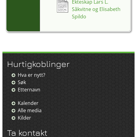
Ekteskap Lars L.
kirke,
Såkvitne og Elisabeth
Hordaland,
Spildo
Norge
Hurtigkoblinger
Hva er nytt?
Søk
Etternavn
Kalender
Alle media
Kilder
Ta kontakt