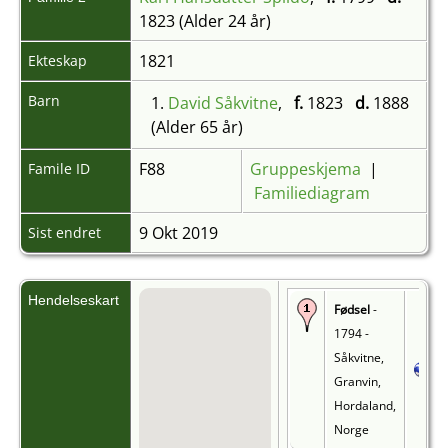
1823 (Alder 24 år)
1821
Ekteskap
Barn
1.
David Såkvitne
,
f.
1823
d.
1888
(Alder 65 år)
F88
Gruppeskjema
|
Famile ID
Familiediagram
9 Okt 2019
Sist endret
Hendelseskart
Fødsel
-
1794 -
Såkvitne,
Granvin,
Hordaland,
Norge