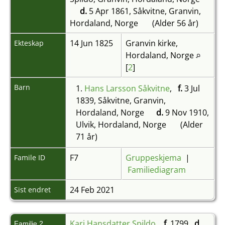
d.
5 Apr 1861, Såkvitne, Granvin,
Hordaland, Norge
(Alder 56 år)
14 Jun 1825
Granvin kirke,
Ekteskap
Hordaland, Norge
[
2
]
Barn
1.
Hans Larsson Såkvitne
,
f.
3 Jul
1839, Såkvitne, Granvin,
Hordaland, Norge
d.
9 Nov 1910,
Ulvik, Hordaland, Norge
(Alder
71 år)
F7
Gruppeskjema
|
Famile ID
Familiediagram
24 Feb 2021
Sist endret
Kari Hansdatter Spildo
,
f.
1799
d.
Familie 2