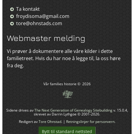
Ta kontakt
froydisoma@gmail.com
tore@ohnstads.com
Webmaster melding
Vi prøver å dokumentere alle våre kilder i dette
familietreet. Hvis du har noe å legge til, la oss høre
fra deg.
Vår families historie
©
2026
Sidene drives av
The Next Generation of Genealogy Sitebuilding
v. 15.0.4,
skrevet av Darrin Lythgoe © 2001-2026.
Redigert av
Tore Ohnstad
. |
Retningslinjer for personvern
.
Bytt til standard nettsted