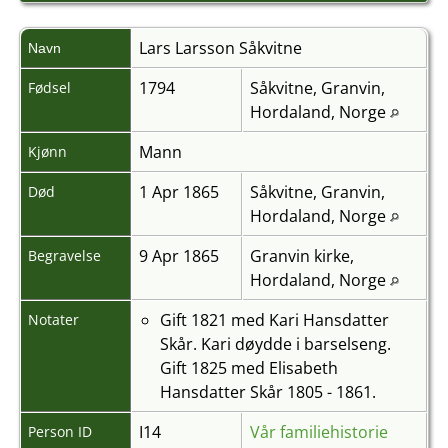
Lars Larsson
Såkvitne
Navn
1794
Såkvitne, Granvin,
Fødsel
Hordaland, Norge
Mann
Kjønn
1 Apr 1865
Såkvitne, Granvin,
Død
Hordaland, Norge
9 Apr 1865
Granvin kirke,
Begravelse
Hordaland, Norge
Gift 1821 med Kari Hansdatter
Notater
Skår. Kari døydde i barselseng.
Gift 1825 med Elisabeth
Hansdatter Skår 1805 - 1861.
I14
Vår familiehistorie
Person ID