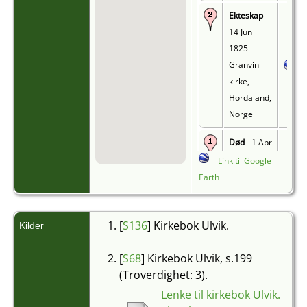
Ekteskap
-
14 Jun
1825 -
Granvin
kirke,
Hordaland,
Norge
Død
- 1 Apr
1865 -
=
Link til Google
Såkvitne,
Earth
Granvin,
Hordaland,
[
S136
] Kirkebok Ulvik.
Norge
Kilder
Begravelse
[
S68
] Kirkebok Ulvik, s.199
- 9 Apr
(Troverdighet: 3).
1865 -
Lenke til kirkebok Ulvik.
Granvin