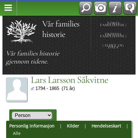
Vår families
TORES
FAMILIESIDE |
historie
FRØYDIS
FAMILIESIDE |
| SLEKT OG
DATA
Vår families historie
gjennom tidene.
Lars Larsson Såkvitne
1794 - 1865 (71 år)
Personlig informasjon
|
Kilder
|
Hendelseskart
|
Alle