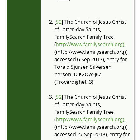
1760 -
Ohnstad,
Aurland,
[
S2
] The Church of Jesus Christ
Sogn og
of Latter-day Saints,
Fjordane,
FamilySearch Family Tree
Norge
(
http://www.familysearch.org)
,
((http://www.familysearch.org)),
accessed 6 Sep 2017), entry for
Torald Sjursen Sifversen,
person ID K2QW-J6Z.
(Troverdighet: 3).
[
S2
] The Church of Jesus Christ
of Latter-day Saints,
FamilySearch Family Tree
(
http://www.familysearch.org)
,
((http://www.familysearch.org)),
accessed 27 Sep 2018), entry for