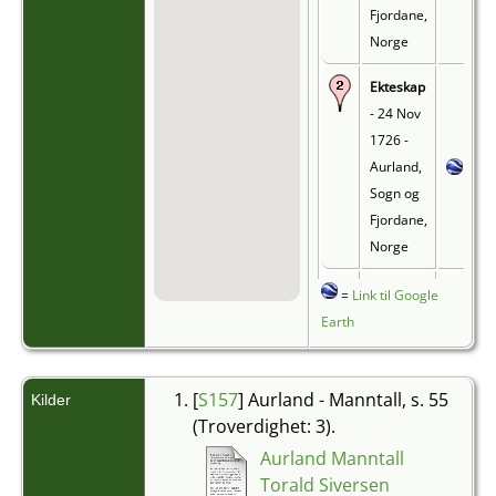
Fjordane,
Norge
Ekteskap
- 24 Nov
1726 -
Aurland,
Sogn og
Fjordane,
Norge
Død
-
=
Link til Google
1760 -
Earth
Aurland,
Sogn og
[
S157
] Aurland - Manntall, s. 55
Fjordane,
Kilder
(Troverdighet: 3).
Norge
Aurland Manntall
Død
-
Torald Siversen