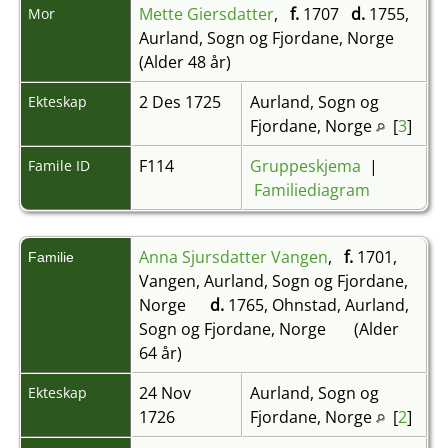
Mette Giersdatter
,
f.
1707
d.
1755,
Mor
Aurland, Sogn og Fjordane, Norge
(Alder 48 år)
2 Des 1725
Aurland, Sogn og
Ekteskap
Fjordane, Norge
[
3
]
F114
Gruppeskjema
|
Famile ID
Familiediagram
Anna Sjursdatter Vangen
,
f.
1701,
Familie
Vangen, Aurland, Sogn og Fjordane,
Norge
d.
1765, Ohnstad, Aurland,
Sogn og Fjordane, Norge
(Alder
64 år)
24 Nov
Aurland, Sogn og
Ekteskap
1726
Fjordane, Norge
[
2
]