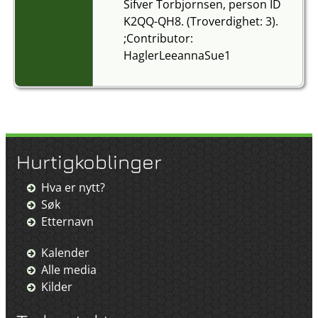
Sifver Torbjornsen, person ID
K2QQ-QH8. (Troverdighet: 3).
;Contributor:
HaglerLeeannaSue1
Hurtigkoblinger
Hva er nytt?
Søk
Etternavn
Kalender
Alle media
Kilder