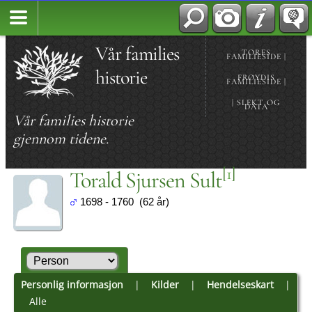
Vår families
TORES
FAMILIESIDE |
historie
FRØYDIS
FAMILIESIDE |
| SLEKT OG
DATA
Vår families historie
gjennom tidene.
[
1
]
Torald Sjursen Sult
1698 - 1760 (62 år)
Personlig informasjon
|
Kilder
|
Hendelseskart
|
Alle