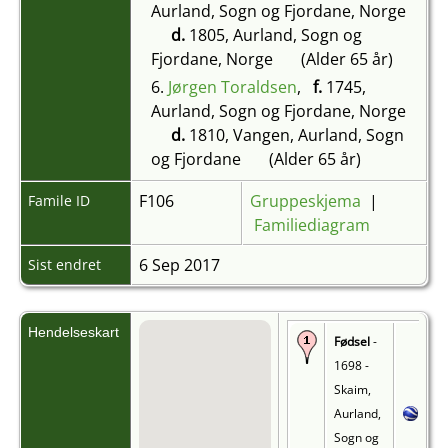
Aurland, Sogn og Fjordane, Norge
d.
1805, Aurland, Sogn og
Fjordane, Norge
(Alder 65 år)
6.
Jørgen Toraldsen
,
f.
1745,
Aurland, Sogn og Fjordane, Norge
d.
1810, Vangen, Aurland, Sogn
og Fjordane
(Alder 65 år)
F106
Gruppeskjema
|
Famile ID
Familiediagram
6 Sep 2017
Sist endret
Hendelseskart
Fødsel
-
1698 -
Skaim,
Aurland,
Sogn og