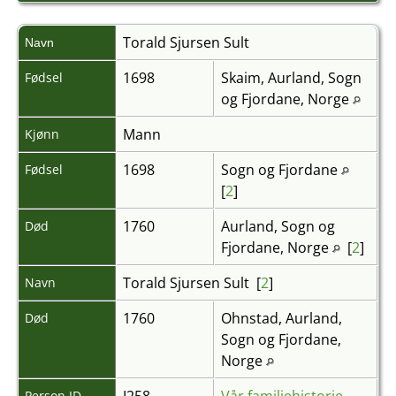
Torald Sjursen
Sult
Navn
1698
Skaim, Aurland, Sogn
Fødsel
og Fjordane, Norge
Mann
Kjønn
1698
Sogn og Fjordane
Fødsel
[
2
]
1760
Aurland, Sogn og
Død
Fjordane, Norge
[
2
]
Torald Sjursen Sult [
2
]
Navn
1760
Ohnstad, Aurland,
Død
Sogn og Fjordane,
Norge
I258
Vår familiehistorie
Person ID