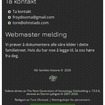
Ta kontakt
Ta kontakt
froydisoma@gmail.com
tore@ohnstads.com
Webmaster melding
Vi prøver å dokumentere alle våre kilder i dette
familietreet. Hvis du har noe å legge til, la oss høre
fra deg.
Vår families historie
©
2026
Sidene drives av
The Next Generation of Genealogy Sitebuilding
v. 15.0.4,
skrevet av Darrin Lythgoe © 2001-2026.
Redigert av
Tore Ohnstad
. |
Retningslinjer for personvern
.