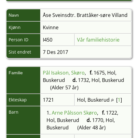
Åse Sveinsdtr.
Brattåker-søre Villand
Navn
Kvinne
Kjønn
I450
Vår familiehistorie
Person ID
7 Des 2017
Sist endret
Pål Isakson, Skøro
,
f.
1675, Hol,
Familie
Buskerud
d.
1732, Hol, Buskerud
(Alder 57 år)
1721
Hol, Buskerud
[
1
]
Ekteskap
Barn
1.
Arne Pålsson Skøro
,
f.
1722,
Hol, Buskerud
d.
1770, Hol,
Buskerud
(Alder 48 år)