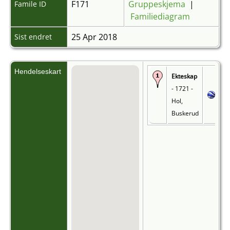
F171
Gruppeskjema
|
Famile ID
Familiediagram
25 Apr 2018
Sist endret
Hendelseskart
Ekteskap
- 1721 -
Hol,
Buskerud