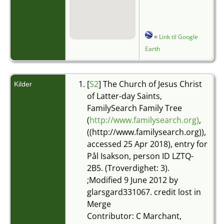
=
Link til Google
Earth
[
S2
] The Church of Jesus Christ
Kilder
of Latter-day Saints,
FamilySearch Family Tree
(
http://www.familysearch.org)
,
((http://www.familysearch.org)),
accessed 25 Apr 2018), entry for
Pål Isakson, person ID LZTQ-
2B5. (Troverdighet: 3).
;Modified 9 June 2012 by
glarsgard331067. credit lost in
Merge
Contributor: C Marchant,