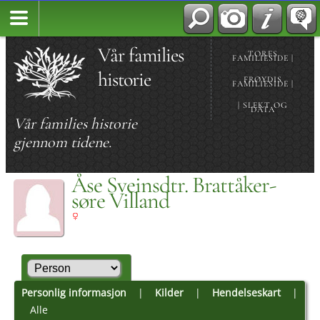
Vår families
TORES
FAMILIESIDE |
historie
FRØYDIS
FAMILIESIDE |
| SLEKT OG
DATA
Vår families historie
gjennom tidene.
Åse Sveinsdtr. Brattåker-
søre Villand
Personlig informasjon
|
Kilder
|
Hendelseskart
|
Alle