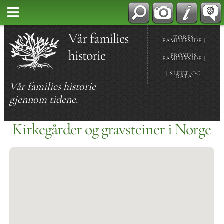
Vår families
TORES
FAMILIESIDE |
historie
FRØYDIS
FAMILIESIDE |
| SLEKT OG
DATA
Vår families historie
gjennom tidene.
Kirkegårder og gravsteiner i Norge