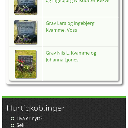
og Ingebjørg Nilsdotter Rekve
Grav Lars og Ingebjørg
Kvamme, Voss
Grav Nils L. Kvamme og
Johanna Ljones
Hurtigkoblinger
Hva er nytt?
Søk