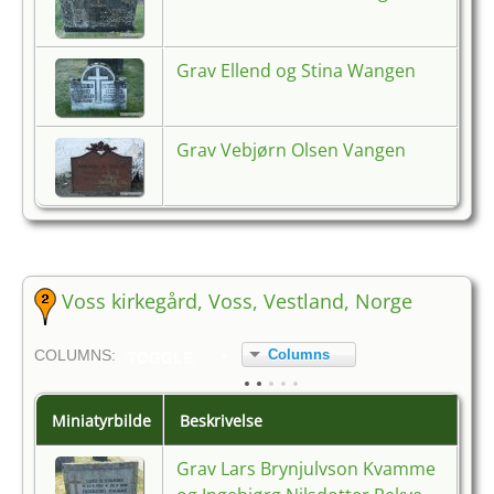
Grav Ellend og Stina Wangen
Grav Vebjørn Olsen Vangen
Voss kirkegård, Voss, Vestland, Norge
Columns
COL
UMN
S:
TOGGLE
Miniatyrbilde
Beskrivelse
Grav Lars Brynjulvson Kvamme