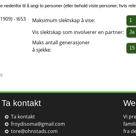
nedenfor til å angi to personer (eller behold viste personer, hvis relev
1909) - I653
Maksimum slektskap å vise:
Vis slektskap som involverer en partner:
Maks antall generasjoner
å sjekke:
er
Ta kontakt
We
Ta kontakt
Vi pr
froydisoma@gmail.com
famili
tore@ohnstads.com
fra d