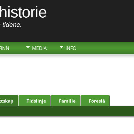
historie
 tidene.
FINN
MEDIA
INFO
ktskap
Tidslinje
Familie
Foreslå