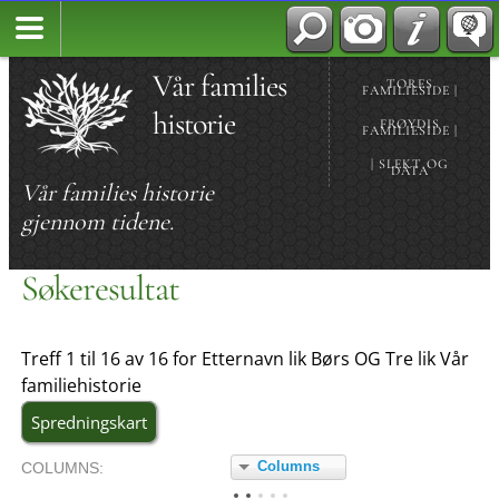
Vår families
TORES
FAMILIESIDE |
historie
FRØYDIS
FAMILIESIDE |
| SLEKT OG
DATA
Vår families historie
gjennom tidene.
Søkeresultat
Treff 1 til 16 av 16 for Etternavn lik Børs OG Tre lik Vår
familiehistorie
Spredningskart
Columns
COL
UMN
S:
TOGGLE