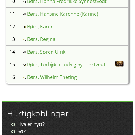
10
Børs, Hanna Fredrikke Synnestvedt
11
Børs, Hansine Karenne (Karine)
12
Børs, Karen
13
Børs, Regina
14
Børs, Søren Ulrik
15
Børs, Torbjørn Ludvig Synnestvedt
16
Børs, Wilhelm Theting
Hurtigkoblinger
Hva er nytt?
Søk