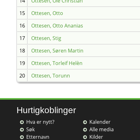
14
Ottesen, Ole Christian
15
Ottesen, Otto
16
Ottesen, Otto Ananias
17
Ottesen, Stig
18
Ottesen, Søren Martin
19
Ottesen, Torleif Helèn
20
Ottesen, Torunn
Hurtigkoblinger
Hva er nytt?
Kalender
Søk
Alle media
Etternavn
Kilder