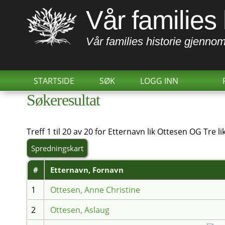
Vår families 
Vår families historie gjennom
STARTSIDE
SØK
LOGG INN
Søkeresultat
Treff 1 til 20 av 20 for Etternavn lik Ottesen OG Tre li
Spredningskart
#
Etternavn, Fornavn
1
Ottesen, Anne Christine
2
Ottesen, Aslaug