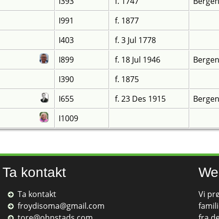
I393
f. 1747
Bergen
I991
f. 1877
I403
f. 3 Jul 1778
I899
f. 18 Jul 1946
Bergen
I390
f. 1875
I655
f. 23 Des 1915
Bergen
I1009
Ta kontakt
We
Ta kontakt
Vi pr
froydisoma@gmail.com
famili
tore@ohnstads.com
fra d