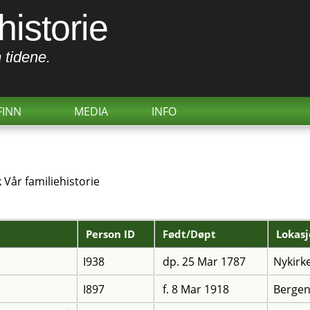
historie
 tidene.
FINN
MEDIA
INFO
k Vår familiehistorie
Person ID
Født/Døpt
Lokas
I938
dp. 25 Mar 1787
Nykirk
I897
f. 8 Mar 1918
Bergen