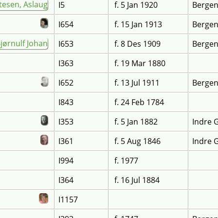
I5
f. 5 Jan 1920
Bergen
I654
f. 15 Jan 1913
Bergen
I653
f. 8 Des 1909
Bergen
I363
f. 19 Mar 1880
I652
f. 13 Jul 1911
Bergen
I843
f. 24 Feb 1784
I353
f. 5 Jan 1882
Indre 
I361
f. 5 Aug 1846
Indre 
I994
f. 1977
I364
f. 16 Jul 1884
I1157