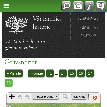
Vår families
TORES
FAMILIESIDE |
historie
FRØYDIS
FAMILIESIDE |
| SLEKT OG
DATA
Vår families historie
gjennom tidene.
Gravsteiner
» Vis alle
«Forrige
«1
...
14
15
16
17
18