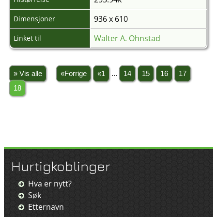
936 x 610
Dimensjoner
Walter A. Ohnstad
Linket til
» Vis alle
«Forrige
«1
...
14
15
16
17
18
Hurtigkoblinger
Hva er nytt?
Søk
Etternavn