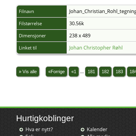
Johan_Christian_Rohl_tegning
Filnavn
30.56k
Filstørrelse
238 x 489
Dimensjoner
Johan Christopher Røhl
Linket til
» Vis alle
«Forrige
«1
...
181
182
183
18
Hurtigkoblinger
Hva er nytt?
Kalender