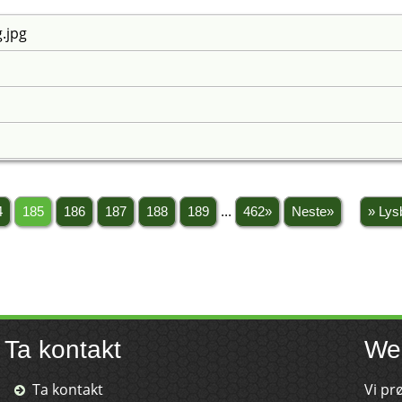
.jpg
4
185
186
187
188
189
...
462»
Neste»
» Lys
Ta kontakt
We
Ta kontakt
Vi pr