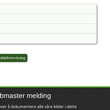
bildefremvisning
bmaster melding
øver å dokumentere alle våre kilder i dette