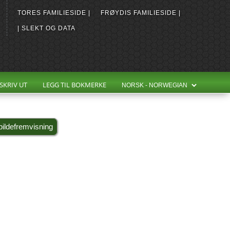
TORES FAMILIESIDE |
FRØYDIS FAMILIESIDE |
| SLEKT OG DATA
SKRIV UT
LEGG TIL BOKMERKE
bildefremvisning