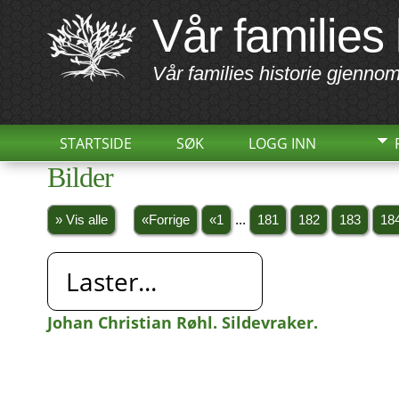
Vår families 
Vår families historie gjennom
STARTSIDE
SØK
LOGG INN
Bilder
» Vis alle
«Forrige
«1
...
181
182
183
18
Laster...
Johan Christian Røhl. Sildevraker.