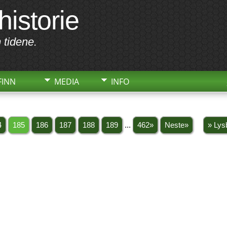
historie
 tidene.
FINN
MEDIA
INFO
4
185
186
187
188
189
...
462»
Neste»
» Lys