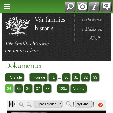
Vår families
TORES
FAMILIESIDE |
historie
FRØYDIS
FAMILIESIDE |
| SLEKT OG
DATA
Vår families historie
gjennom tidene.
Dokumenter
» Vis alle
«Forrige
«1
...
30
31
32
33
34
35
36
37
38
...
129»
Neste»