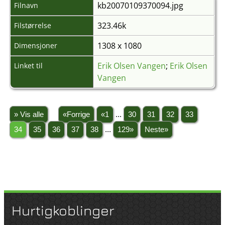
kb20070109370094.jpg
Filnavn
323.46k
Filstørrelse
1308 x 1080
Dimensjoner
Erik Olsen Vangen
;
Erik Olsen
Linket til
Vangen
» Vis alle
«Forrige
«1
...
30
31
32
33
34
35
36
37
38
...
129»
Neste»
Hurtigkoblinger