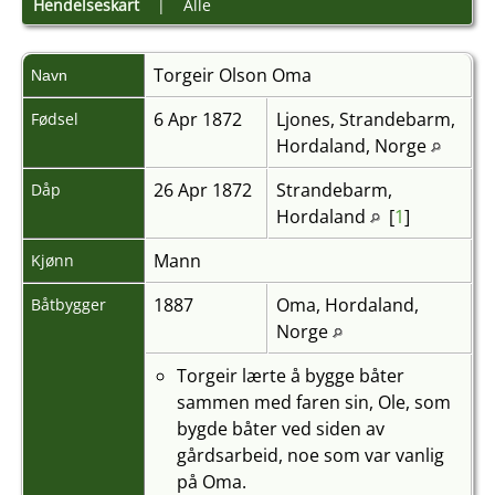
Hendelseskart
|
Alle
Torgeir Olson
Oma
Navn
6 Apr 1872
Ljones, Strandebarm,
Fødsel
Hordaland, Norge
26 Apr 1872
Strandebarm,
Dåp
Hordaland
[
1
]
Mann
Kjønn
1887
Oma, Hordaland,
Båtbygger
Norge
Torgeir lærte å bygge båter
sammen med faren sin, Ole, som
bygde båter ved siden av
gårdsarbeid, noe som var vanlig
på Oma.