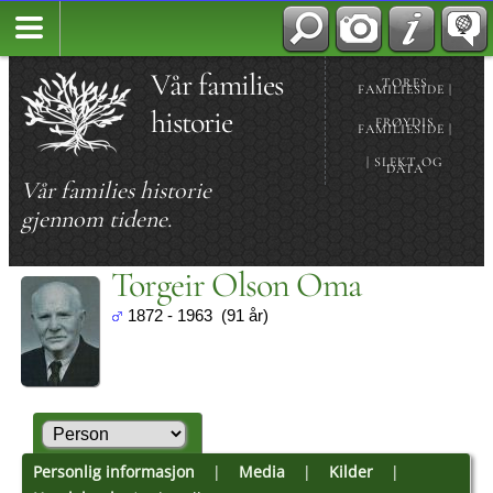
Vår families
TORES
FAMILIESIDE |
historie
FRØYDIS
FAMILIESIDE |
| SLEKT OG
DATA
Vår families historie
gjennom tidene.
Torgeir Olson Oma
1872 - 1963 (91 år)
Personlig informasjon
|
Media
|
Kilder
|