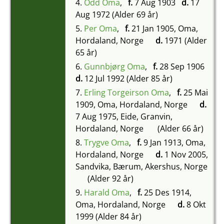
4.
Odd Oma
,
f.
7 Aug 1903
d.
17
Aug 1972 (Alder 69 år)
5.
Per Oma
,
f.
21 Jan 1905, Oma,
Hordaland, Norge
d.
1971 (Alder
65 år)
6.
Gunnbjørg Oma
,
f.
28 Sep 1906
d.
12 Jul 1992 (Alder 85 år)
7.
Erling Torgeirson Oma
,
f.
25 Mai
1909, Oma, Hordaland, Norge
d.
7 Aug 1975, Eide, Granvin,
Hordaland, Norge
(Alder 66 år)
8.
Trygve Oma
,
f.
9 Jan 1913, Oma,
Hordaland, Norge
d.
1 Nov 2005,
Sandvika, Bærum, Akershus, Norge
(Alder 92 år)
9.
Harald Oma
,
f.
25 Des 1914,
Oma, Hordaland, Norge
d.
8 Okt
1999 (Alder 84 år)