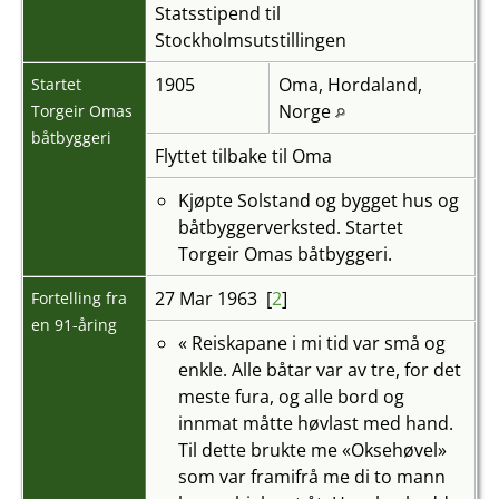
Statsstipend til
Stockholmsutstillingen
1905
Oma, Hordaland,
Startet
Norge
Torgeir Omas
båtbyggeri
Flyttet tilbake til Oma
Kjøpte Solstand og bygget hus og
båtbyggerverksted. Startet
Torgeir Omas båtbyggeri.
27 Mar 1963 [
2
]
Fortelling fra
en 91-åring
« Reiskapane i mi tid var små og
enkle. Alle båtar var av tre, for det
meste fura, og alle bord og
innmat måtte høvlast med hand.
Til dette brukte me «Oksehøvel»
som var framifrå me di to mann