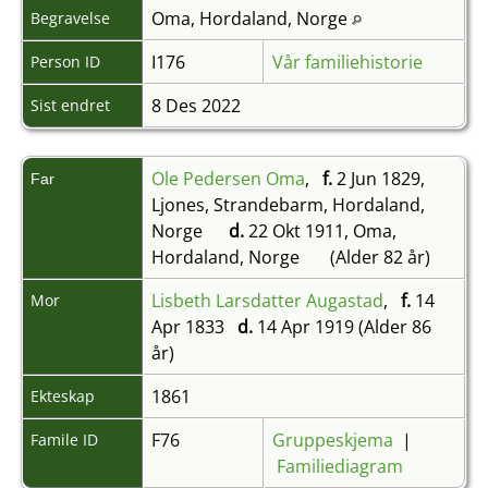
Oma, Hordaland, Norge
Begravelse
I176
Vår familiehistorie
Person ID
8 Des 2022
Sist endret
Ole Pedersen Oma
,
f.
2 Jun 1829,
Far
Ljones, Strandebarm, Hordaland,
Norge
d.
22 Okt 1911, Oma,
Hordaland, Norge
(Alder 82 år)
Lisbeth Larsdatter Augastad
,
f.
14
Mor
Apr 1833
d.
14 Apr 1919 (Alder 86
år)
1861
Ekteskap
F76
Gruppeskjema
|
Famile ID
Familiediagram