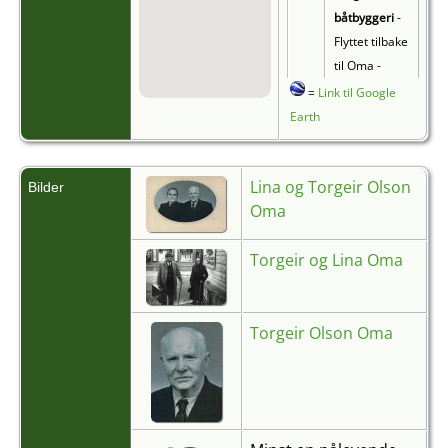
båtbyggeri
-
Flyttet tilbake
til Oma -
1905 - Oma,
=
Link til Google
Hordaland,
Earth
Norge
Død
- 12 Des
Lina og Torgeir Olson
Bilder
1963 - Oma,
Oma
Hordaland,
Norge
Torgeir og Lina Oma
Begravelse
- -
Oma,
Torgeir Olson Oma
Hordaland,
Norge