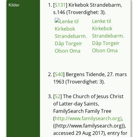
[
S131
] Kirkebok Strandebarm,
Kilder
s.146 (Troverdighet: 3).
Lenke til
Kirkebok
Strandebarm.
Dåp Torgeir
Olson Oma
[
S40
] Bergens Tidende, 27. mars
1963 (Troverdighet: 3).
[
S2
] The Church of Jesus Christ
of Latter-day Saints,
FamilySearch Family Tree
(
http://www.familysearch.org)
,
((http://www.familysearch.org)),
accessed 29 Aug 2017), entry for