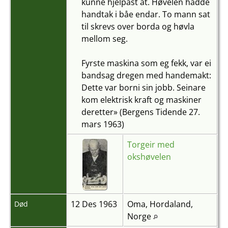
kunne hjelpast åt. Høvelen hadde
handtak i båe endar. To mann sat
til skrevs over borda og høvla
mellom seg.
Fyrste maskina som eg fekk, var ei
bandsag dregen med handemakt:
Dette var borni sin jobb. Seinare
kom elektrisk kraft og maskiner
deretter» (Bergens Tidende 27.
mars 1963)
Torgeir med
okshøvelen
12 Des 1963
Oma, Hordaland,
Død
Norge