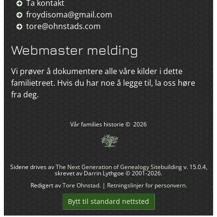
Ta kontakt
froydisoma@gmail.com
tore@ohnstads.com
Webmaster melding
Vi prøver å dokumentere alle våre kilder i dette
familietreet. Hvis du har noe å legge til, la oss høre
fra deg.
Vår families historie
©
2026
Sidene drives av
The Next Generation of Genealogy Sitebuilding
v. 15.0.4,
skrevet av Darrin Lythgoe © 2001-2026.
Redigert av
Tore Ohnstad
. |
Retningslinjer for personvern
.
Bytt til standard nettsted