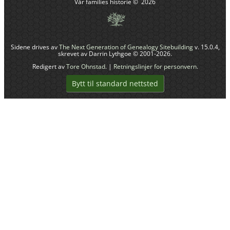
Vår families historie
©
2026
Sidene drives av
The Next Generation of Genealogy Sitebuilding
v. 15.0.4,
skrevet av Darrin Lythgoe © 2001-2026.
Redigert av
Tore Ohnstad
. |
Retningslinjer for personvern
.
Bytt til standard nettsted