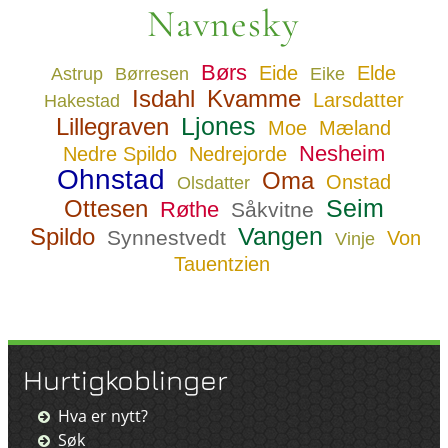
Navnesky
Børs
Eide
Elde
Astrup
Børresen
Eike
Isdahl
Kvamme
Larsdatter
Hakestad
Ljones
Lillegraven
Moe
Mæland
Nesheim
Nedre Spildo
Nedrejorde
Ohnstad
Oma
Onstad
Olsdatter
Seim
Ottesen
Røthe
Såkvitne
Vangen
Spildo
Synnestvedt
Von
Vinje
Tauentzien
Hurtigkoblinger
Hva er nytt?
Søk