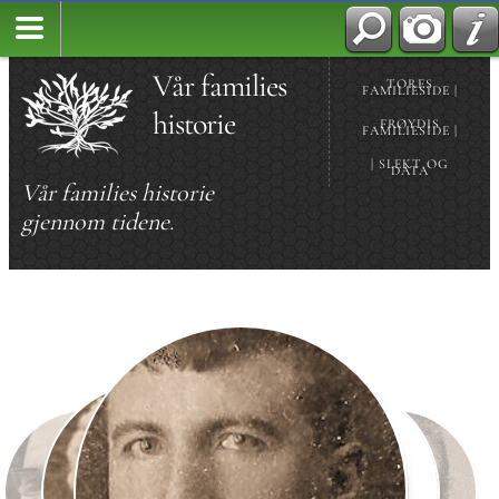
Vår families
TORES
FAMILIESIDE |
historie
FRØYDIS
FAMILIESIDE |
| SLEKT OG
DATA
Vår families historie
gjennom tidene.